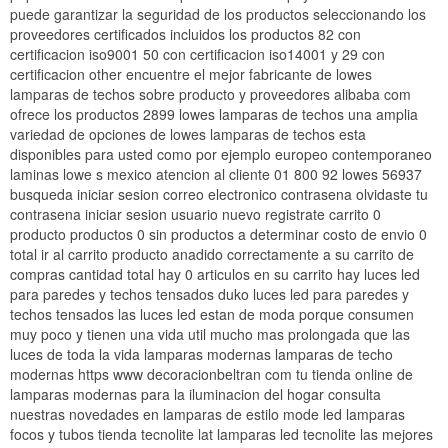
puede garantizar la seguridad de los productos seleccionando los
proveedores certificados incluidos los productos 82 con
certificacion iso9001 50 con certificacion iso14001 y 29 con
certificacion other encuentre el mejor fabricante de lowes
lamparas de techos sobre producto y proveedores alibaba com
ofrece los productos 2899 lowes lamparas de techos una amplia
variedad de opciones de lowes lamparas de techos esta
disponibles para usted como por ejemplo europeo contemporaneo
laminas lowe s mexico atencion al cliente 01 800 92 lowes 56937
busqueda iniciar sesion correo electronico contrasena olvidaste tu
contrasena iniciar sesion usuario nuevo registrate carrito 0
producto productos 0 sin productos a determinar costo de envio 0
total ir al carrito producto anadido correctamente a su carrito de
compras cantidad total hay 0 articulos en su carrito hay luces led
para paredes y techos tensados duko luces led para paredes y
techos tensados las luces led estan de moda porque consumen
muy poco y tienen una vida util mucho mas prolongada que las
luces de toda la vida lamparas modernas lamparas de techo
modernas https www decoracionbeltran com tu tienda online de
lamparas modernas para la iluminacion del hogar consulta
nuestras novedades en lamparas de estilo mode led lamparas
focos y tubos tienda tecnolite lat lamparas led tecnolite las mejores