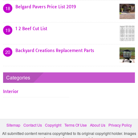
Belgard Pavers Price List 2019
18
1 2 Beef Cut List
19
Backyard Creations Replacement Parts
20
Categories
Interior
Sitemap
Contact Us
Copyright
Terms Of Use
About Us
Privacy Policy
All submitted content remains copyrighted to its original copyright holder. Images