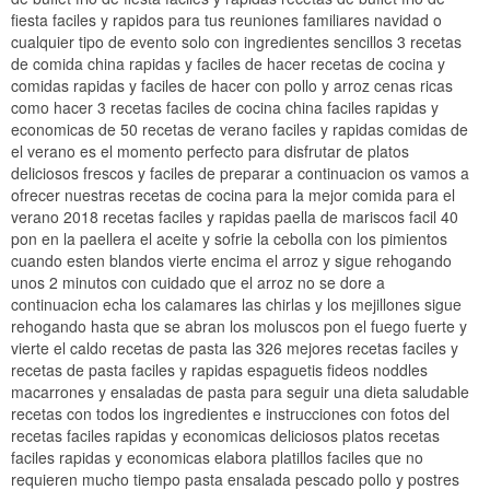
fiesta faciles y rapidos para tus reuniones familiares navidad o
cualquier tipo de evento solo con ingredientes sencillos 3 recetas
de comida china rapidas y faciles de hacer recetas de cocina y
comidas rapidas y faciles de hacer con pollo y arroz cenas ricas
como hacer 3 recetas faciles de cocina china faciles rapidas y
economicas de 50 recetas de verano faciles y rapidas comidas de
el verano es el momento perfecto para disfrutar de platos
deliciosos frescos y faciles de preparar a continuacion os vamos a
ofrecer nuestras recetas de cocina para la mejor comida para el
verano 2018 recetas faciles y rapidas paella de mariscos facil 40
pon en la paellera el aceite y sofrie la cebolla con los pimientos
cuando esten blandos vierte encima el arroz y sigue rehogando
unos 2 minutos con cuidado que el arroz no se dore a
continuacion echa los calamares las chirlas y los mejillones sigue
rehogando hasta que se abran los moluscos pon el fuego fuerte y
vierte el caldo recetas de pasta las 326 mejores recetas faciles y
recetas de pasta faciles y rapidas espaguetis fideos noddles
macarrones y ensaladas de pasta para seguir una dieta saludable
recetas con todos los ingredientes e instrucciones con fotos del
recetas faciles rapidas y economicas deliciosos platos recetas
faciles rapidas y economicas elabora platillos faciles que no
requieren mucho tiempo pasta ensalada pescado pollo y postres