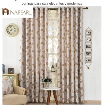
cortinas para sala elegantes y modernas