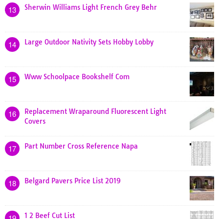
Sherwin Williams Light French Grey Behr
13
Large Outdoor Nativity Sets Hobby Lobby
14
Www Schoolpace Bookshelf Com
15
Replacement Wraparound Fluorescent Light
16
Covers
Part Number Cross Reference Napa
17
Belgard Pavers Price List 2019
18
1 2 Beef Cut List
19