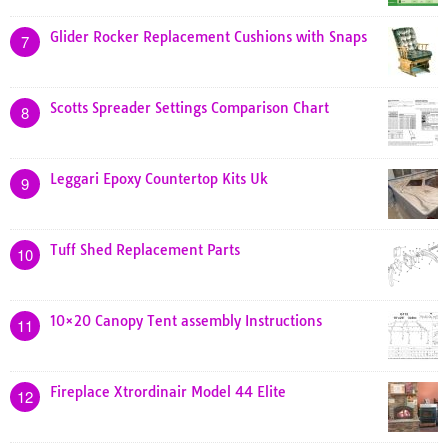
Glider Rocker Replacement Cushions with Snaps
7
Scotts Spreader Settings Comparison Chart
8
Leggari Epoxy Countertop Kits Uk
9
Tuff Shed Replacement Parts
10
10×20 Canopy Tent assembly Instructions
11
Fireplace Xtrordinair Model 44 Elite
12