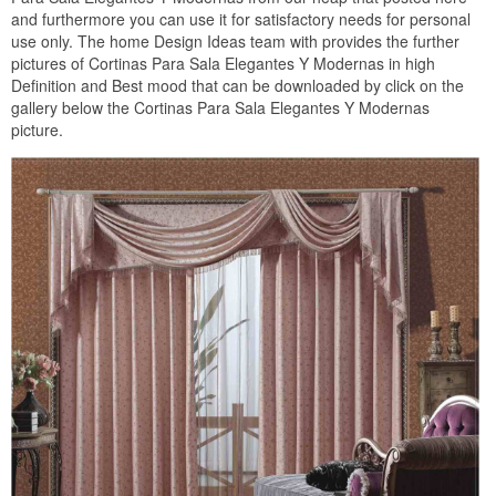
and furthermore you can use it for satisfactory needs for personal
use only. The home Design Ideas team with provides the further
pictures of Cortinas Para Sala Elegantes Y Modernas in high
Definition and Best mood that can be downloaded by click on the
gallery below the Cortinas Para Sala Elegantes Y Modernas
picture.