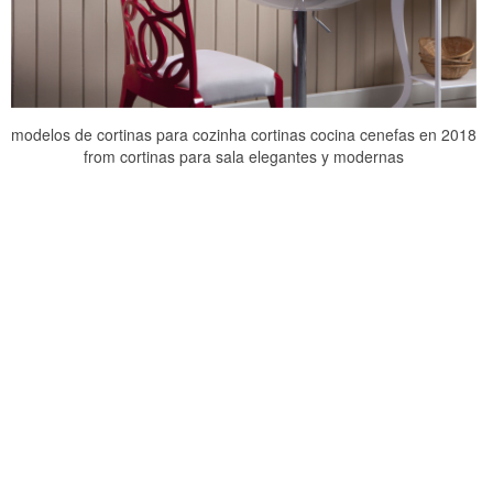
modelos de cortinas para cozinha cortinas cocina cenefas en 2018
from cortinas para sala elegantes y modernas