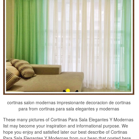
cortinas salon modernas impresionante decoracion de cortinas
para from cortinas para sala elegantes y modernas
These many pictures of Cortinas Para Sala Elegantes Y Modernas
list may become your inspiration and informational purpose. We
hope you enjoy and satisfied later our best describe of Cortinas
Para Sala Elegantes Y Modernas from our heap that posted here