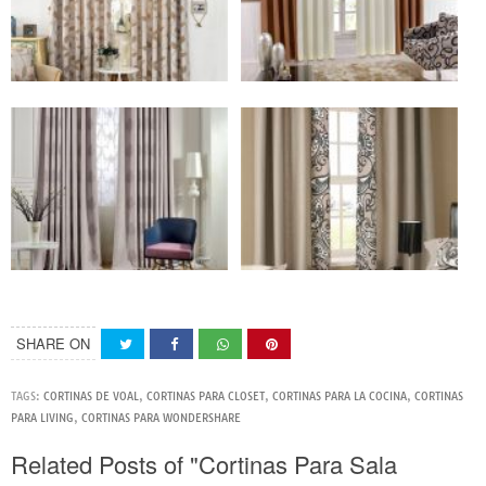
SHARE ON
TAGS:
CORTINAS DE VOAL
,
CORTINAS PARA CLOSET
,
CORTINAS PARA LA COCINA
,
CORTINAS
PARA LIVING
,
CORTINAS PARA WONDERSHARE
Related Posts of "Cortinas Para Sala