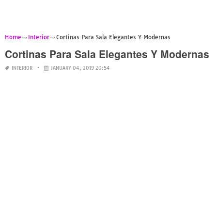
Home
Interior
Cortinas Para Sala Elegantes Y Modernas
Cortinas Para Sala Elegantes Y Modernas
INTERIOR
JANUARY 04, 2019 20:54