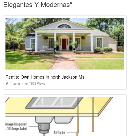
Elegantes Y Modernas"
Rent to Own Homes In north Jackson Ms
Interior
1302 Views