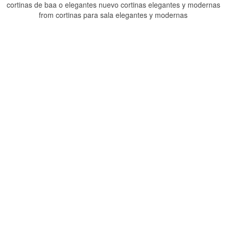
cortinas de baa o elegantes nuevo cortinas elegantes y modernas
from cortinas para sala elegantes y modernas