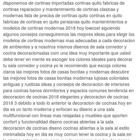
disponemos de cortinas importadas cortinas quito fabricas de
cortinas reparacion y mantenimiento de cortinas clasicas y
modernas lista de precios de cortinas quito cortinas en quito
fabricas de cortinas en quito persianas quito mantenimientos e
modelos de cortinas modernas 2018 hoy lowcost siguiendo
algunos consejos conseguiremos las mejores ideas para elegir los
modelos de cortinas modernas mas adecuadas a cada decoracion
de ambientes y a nosotros mismos disenos de sala comedor y
cocina decoracionsalas com una idea muy importante que usted
debe tener en mente es escoger los colores ideales para decorar
tu sala comedor y cocina yo le recomiendo que escoja colores
claros las mejores fotos de casas bonitas y modernas descubre
las mejores fotos de casas bonitas modernas lujosas coloniales
antiguas y rusticas ideas y consejos de decoracion de interiores
para cocinas banos dormitorios y espacios comunes tendencia en
decoracion de cocinas 2018 elegantes y decoracion de cocinas
2018 3 debido a todo lo anterior la decoracion de cocinas hoy en
dia es un tanto moderna y enfocan su diseno a una sala
multifuncional con lineas mas relajadas y muebles que aporten
confort y funcionalidad diseno cocinas abiertas a la sala
decoracion de cocinas diseno cocinas abiertas a la sala al estilo
minimalista hoy en dia es muy comun tener la cocina y la sala en