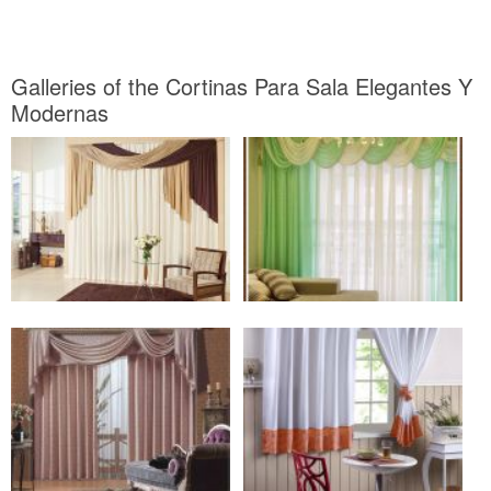
Galleries of the Cortinas Para Sala Elegantes Y
Modernas